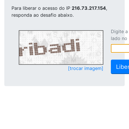
Para liberar o acesso
do IP
216.73.217.154
,
responda ao desafio abaixo.
Digite 
lado no
[trocar imagem]